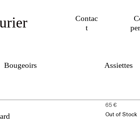
Contac
C
urier
t
pe
Bougeoirs
Assiettes
dard